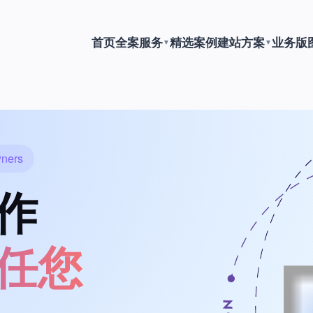
首页
全案服务
精选案例
建站方案
业务版
▼
▼
wners
作
任您