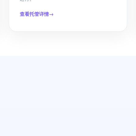
查看托管详情
→