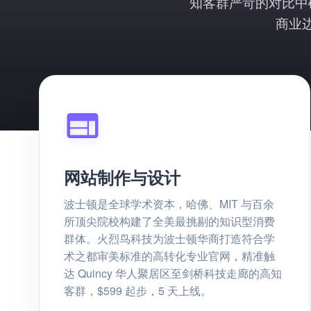
知客群严苛的对比中
商业
网站制作与设计
波士顿是全球学术资本，哈佛、MIT 与百余
所顶尖院校构建了全美最挑剔的知识型消费
群体。火烈鸟科技为波士顿华商打造符合学
术之都审美标准的高转化专业官网，精准触
达 Quincy 华人聚居区至剑桥科技走廊的高知
客群，$599 起步，5 天上线。