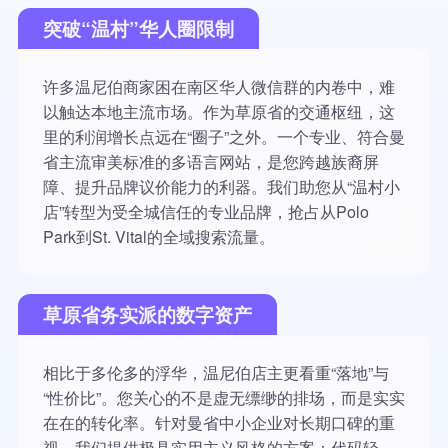
突破“温村”华人圈限制
许多温尼伯商家困在南区华人微信群的内卷中，难
以触达本地主流市场。作为草原省的交通枢纽，这
里的利润增长点远在“圈子”之外。一个专业、符合曼
省主流审美标准的多语言网站，是您跨越族裔屏
障、提升品牌议价能力的利器。我们助您从“温村小
店”转型为受全城信任的专业品牌，抢占从Polo
Park到St. Vital的全域搜索流量。
草原省务实派的数字资产
相比于多伦多的浮华，温尼伯店主更看重“落地”与
“性价比”。您关心的不是虚无缥缈的排场，而是实实
在在的转化率。针对曼省中小企业对长期口碑的重
视，我们提供极具实用主义风格的方案：代码轻